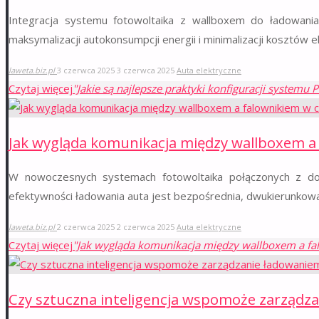
Integracja systemu fotowoltaika z wallboxem do ładowani
maksymalizacji autokonsumpcji energii i minimalizacji kosztów e
laweta.biz.pl
3 czerwca 2025
3 czerwca 2025
Auta elektryczne
Czytaj więcej
"Jakie są najlepsze praktyki konfiguracji systemu
Jak wygląda komunikacja między wallboxem a 
W nowoczesnych systemach fotowoltaika połączonych z d
efektywności ładowania auta jest bezpośrednia, dwukierunkowa
laweta.biz.pl
2 czerwca 2025
2 czerwca 2025
Auta elektryczne
Czytaj więcej
"Jak wygląda komunikacja między wallboxem a fa
Czy sztuczna inteligencja wspomoże zarządza