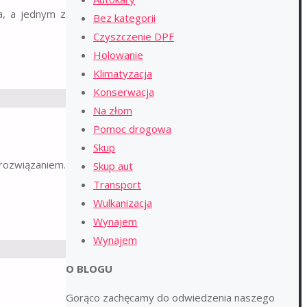
a, a jednym z
Bez kategorii
Czyszczenie DPF
Holowanie
Klimatyzacja
Konserwacja
Na złom
Pomoc drogowa
Skup
 rozwiązaniem.
Skup aut
Transport
Wulkanizacja
Wynajem
Wynajem
O BLOGU
Gorąco zachęcamy do odwiedzenia naszego