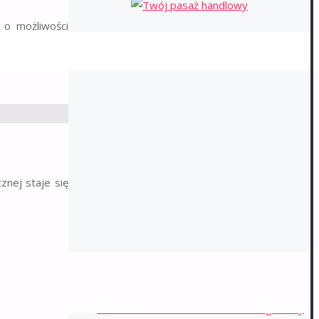
 o możliwości
znej staje się
NAJNOWSZE WPISY
Wykorzystanie nowoczesnych technologii
w monitorowaniu stanu technicznego floty