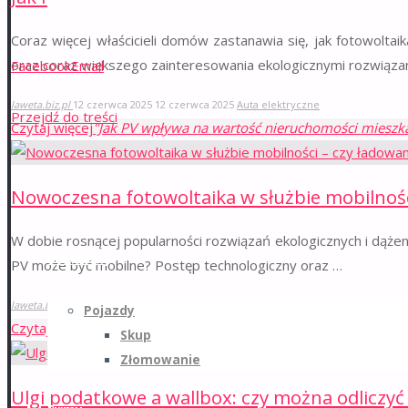
Coraz więcej właścicieli domów zastanawia się, jak fotowolta
oraz coraz większego zainteresowania ekologicznymi rozwiązan
Facebook
Email
laweta.biz.pl
12 czerwca 2025
12 czerwca 2025
Auta elektryczne
Przejdź do treści
Czytaj więcej
"Jak PV wpływa na wartość nieruchomości mieszka
Strona główna
Nowoczesna fotowoltaika w służbie mobilnośc
W dobie rosnącej popularności rozwiązań ekologicznych i dążeni
Partnerzy
PV może być mobilne? Postęp technologiczny oraz …
laweta.biz.pl
12 czerwca 2025
12 czerwca 2025
Auta elektryczne
Pojazdy
Czytaj więcej
"Nowoczesna fotowoltaika w służbie mobilności –
Skup
Złomowanie
Ulgi podatkowe a wallbox: czy można odliczyć k