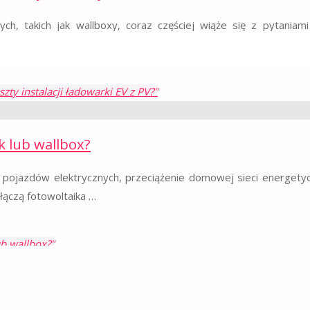
, takich jak wallboxy, coraz częściej wiąże się z pytaniami
tekście …
ty instalacji ładowarki EV z PV?"
k lub wallbox?
ji pojazdów elektrycznych, przeciążenie domowej sieci energetyc
łączą fotowoltaika …
ub wallbox?"
emu PV z wallboxem?