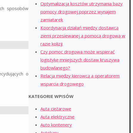
Optymalizacja kosztów utrzymania bazy
nych sposobów
pomocy drogowej poprzez wynajem
zamiatarek
Koordynacja działań między dostawcą
ziemi przesiewanej a pomocą drogową w
razie kolizji
Czy pomoc drogowa może wspierać
logistykę mniejszych dostaw kruszywa
budowlanego?
cydujących o
Relacja między kierowcą a operatorem
wsparcia drogowego
KATEGORIE WPISÓW
Auta ciężarowe
Auta elektryczne
Auto kontenery
Autokary