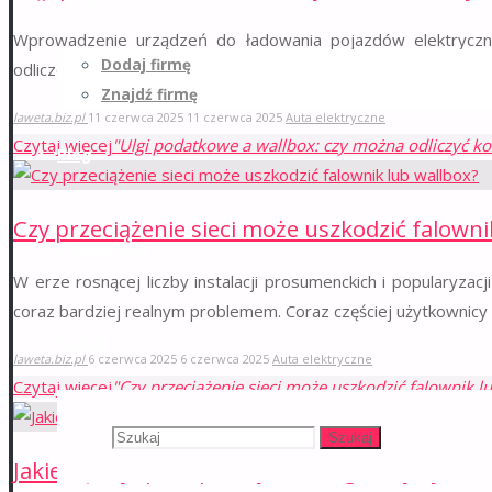
Firmy
Wprowadzenie urządzeń do ładowania pojazdów elektrycznych
Dodaj firmę
odliczenia takich wydatków w rozliczeniach podatkowych. W kon
Znajdź firmę
laweta.biz.pl
11 czerwca 2025
11 czerwca 2025
Auta elektryczne
Czytaj więcej
"Ulgi podatkowe a wallbox: czy można odliczyć kosz
Blog
Czy przeciążenie sieci może uszkodzić falowni
Współpraca
W erze rosnącej liczby instalacji prosumenckich i popularyzac
coraz bardziej realnym problemem. Coraz częściej użytkownicy 
Szukaj
laweta.biz.pl
6 czerwca 2025
6 czerwca 2025
Auta elektryczne
Czytaj więcej
"Czy przeciążenie sieci może uszkodzić falownik l
Szukaj:
Szukaj
Jakie są najlepsze praktyki konfiguracji syst