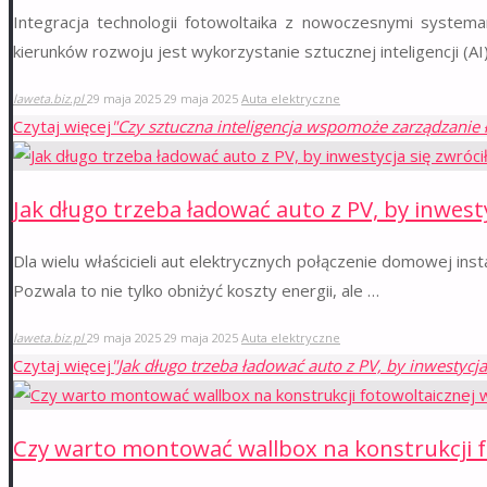
Integracja technologii fotowoltaika z nowoczesnymi system
kierunków rozwoju jest wykorzystanie sztucznej inteligencji (AI
laweta.biz.pl
29 maja 2025
29 maja 2025
Auta elektryczne
Czytaj więcej
"Czy sztuczna inteligencja wspomoże zarządzanie
Jak długo trzeba ładować auto z PV, by inwesty
Dla wielu właścicieli aut elektrycznych połączenie domowej in
Pozwala to nie tylko obniżyć koszty energii, ale …
laweta.biz.pl
29 maja 2025
29 maja 2025
Auta elektryczne
Czytaj więcej
"Jak długo trzeba ładować auto z PV, by inwestycja
Czy warto montować wallbox na konstrukcji f