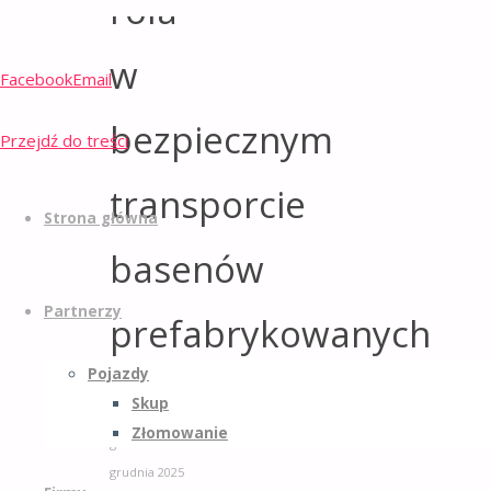
rola
w
Facebook
Email
bezpiecznym
Przejdź do treści
transporcie
Strona główna
basenów
Partnerzy
prefabrykowanych
Pojazdy
Skup
laweta.biz.pl
30
Złomowanie
grudnia 2025
30
grudnia 2025