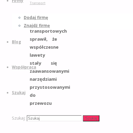
Firmy
Transport
Rozwój
Dodaj firmę
technologii
Znajdź firmę
transportowych
sprawił, że
Blog
współczesne
lawety
stały się
Współpraca
zaawansowanymi
narzędziami
przystosowanymi
Szukaj
do
przewozu
najbardziej
Szukaj:
wymagających
Szukaj
ładunków.