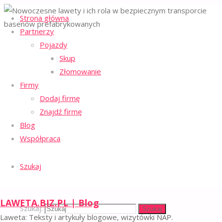
Strona główna
Partnerzy
Strona główna
Pojazdy
Regulamin serwisu
Transport
-
Nowoczesne
Skup
Polityka ochrony prywatności
-
lawety i ich rola
Złomowanie
Polityka plików cookies
-
w bezpiecznym
transporcie
Firmy
Facebook
Email
basenów
Dodaj firmę
prefabrykowanych
©2023 LAWETA.BIZ.PL | BLOG
Znajdź firmę
Powrót na górę
Blog
Nowoczesne
Współpraca
lawety
Szukaj
i ich
LAWETA.BIZ.PL | Blog
Szukaj:
Szukaj
Laweta: Teksty i artykuły blogowe, wizytówki NAP.